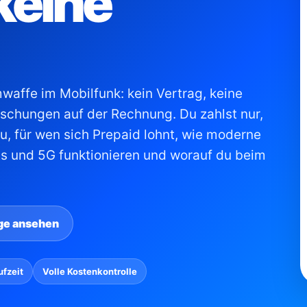
keine
waffe im Mobilfunk: kein Vertrag, keine
schungen auf der Rechnung. Du zahlst nur,
du, für wen sich Prepaid lohnt, wie moderne
ats und 5G funktionieren und worauf du beim
ge ansehen
fzeit
Volle Kostenkontrolle