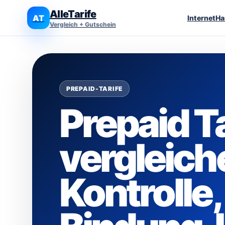
AlleTarife
AT
Internet
Ha
Vergleich + Gutschein
PREPAID-TARIFE
Prepaid Ta
vergleiche
Kontrolle,