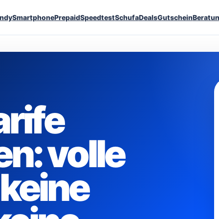
ndy
Smartphone
Prepaid
Speedtest
Schufa
Deals
Gutschein
Beratu
rife
n: volle
 keine