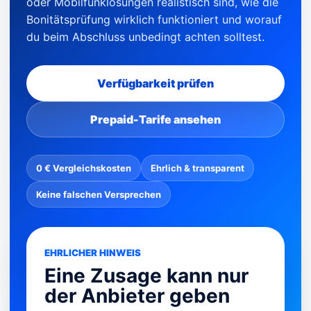
oder Mobilfunklösungen realistisch sind, wie die
Bonitätsprüfung wirklich funktioniert und worauf
du beim Abschluss unbedingt achten solltest.
Verfügbarkeit prüfen
Prepaid-Tarife ansehen
0 € Vergleichskosten
Ehrlich & transparent
Keine falschen Versprechen
EHRLICHER HINWEIS
Eine Zusage kann nur
der Anbieter geben