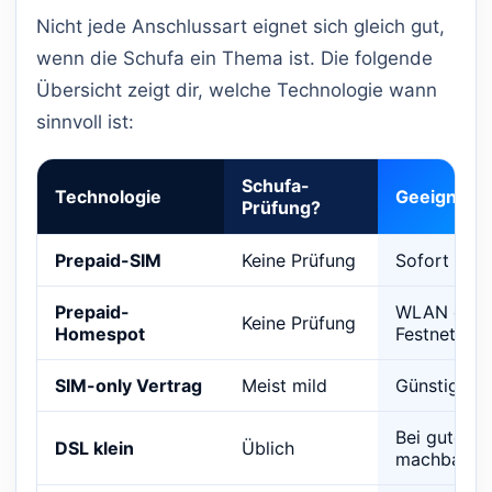
Nicht jede Anschlussart eignet sich gleich gut,
wenn die Schufa ein Thema ist. Die folgende
Übersicht zeigt dir, welche Technologie wann
sinnvoll ist:
Schufa-
Technologie
Geeignet f
Prüfung?
Prepaid-SIM
Keine Prüfung
Sofort onlin
Prepaid-
WLAN ohn
Keine Prüfung
Homespot
Festnetzver
SIM-only Vertrag
Meist mild
Günstig, oh
Bei gutem 
DSL klein
Üblich
machbar