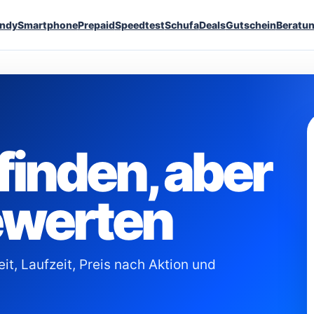
ndy
Smartphone
Prepaid
Speedtest
Schufa
Deals
Gutschein
Beratu
finden, aber
ewerten
it, Laufzeit, Preis nach Aktion und