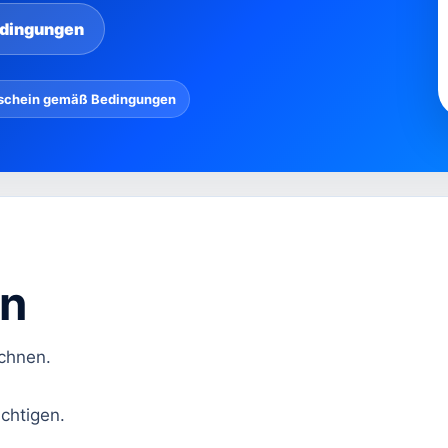
dingungen
schein gemäß Bedingungen
en
echnen.
chtigen.