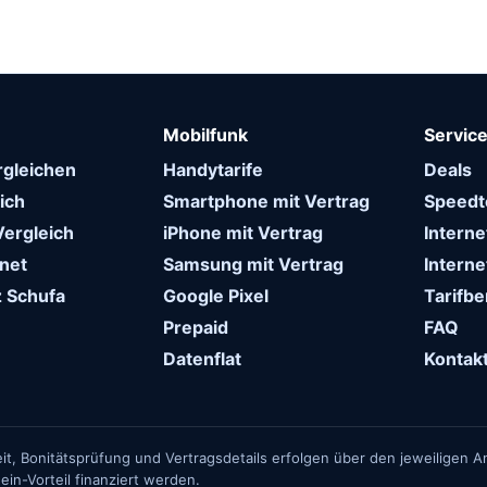
Mobilfunk
Servic
rgleichen
Handytarife
Deals
ich
Smartphone mit Vertrag
Speedt
Vergleich
iPhone mit Vertrag
Intern
net
Samsung mit Vertrag
Interne
 Schufa
Google Pixel
Tarifb
Prepaid
FAQ
Datenflat
Kontak
it, Bonitätsprüfung und Vertragsdetails erfolgen über den jeweiligen An
in-Vorteil finanziert werden.