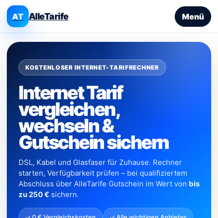
AlleTarife
AT
Menü
KOSTENLOSER INTERNET-TARIFRECHNER
Internet Tarif
vergleichen,
wechseln &
Gutschein sichern
DSL, Kabel und Glasfaser für Zuhause. Rechner
starten, Verfügbarkeit prüfen – bei qualifiziertem
Abschluss über AlleTarife Gutschein im Wert von
bis
zu 250 €
sichern.
✓ 0 € Vergleichskosten
✓ Alle wichtigen Anbieter