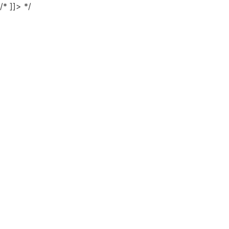
/* ]]> */